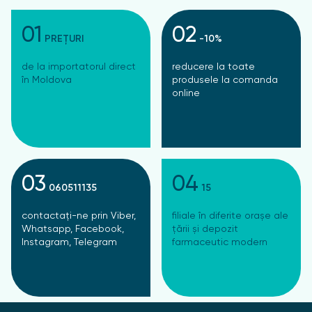
01
02
PREȚURI
-10%
de la importatorul direct
reducere la toate
în Moldova
produsele la comanda
online
03
04
060511135
15
contactați-ne prin Viber,
filiale în diferite orașe ale
Whatsapp, Facebook,
țării și depozit
Instagram, Telegram
farmaceutic modern