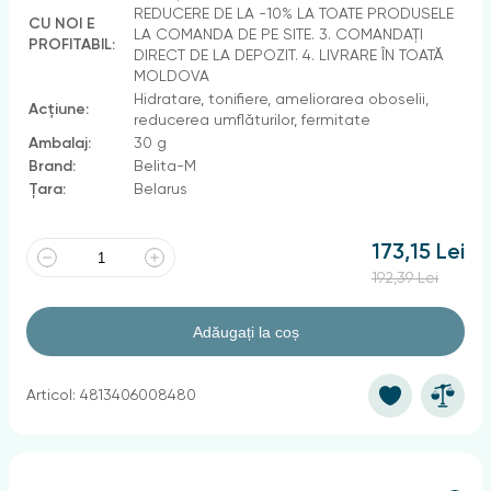
REDUCERE DE LA -10% LA TOATE PRODUSELE
CU NOI E
LA COMANDA DE PE SITE. 3. COMANDAȚI
PROFITABIL:
DIRECT DE LA DEPOZIT. 4. LIVRARE ÎN TOATĂ
MOLDOVA
Hidratare, tonifiere, ameliorarea oboselii,
Acțiune:
reducerea umflăturilor, fermitate
Ambalaj:
30 g
Brand:
Belita-M
Țara:
Belarus
173,15 Lei
192,39 Lei
Adăugați la coș
Articol: 4813406008480