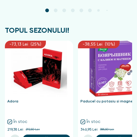
TOPUL SEZONULUI!
-73,13 Lei (25%)
-38,55 Lei (10%)
Adora
Paducel cu potasiu si magnezi
În stoc
În stoc
219,38 Lei
292,50 Lei
346,95 Lei
385,50 Lei