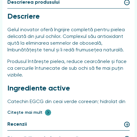
Descrierea produsului
Descriere
Gelul inovator oferă îngrijire completă pentru pielea
delicată din jurul ochilor. Complexul său antioxidant
ajută la eliminarea semnelor de oboseală,
îmbunătățește tenul și îi redă frumusețea naturală.
Produsul întărește pielea, reduce cearcănele și face
ca cercurile întunecate de sub ochi să fie mai puțin
vizibile.
Ingrediente active
Catechin EGCG din ceai verde coreean; hidrolat din
ceai verde coreean; extract de celule stem din ceai
Citește mai mult
verde coreean; ceai japonez Mattia și complex
Beautyfeye; AQUAXYL; alantoină.
Recenzii
Acțiune