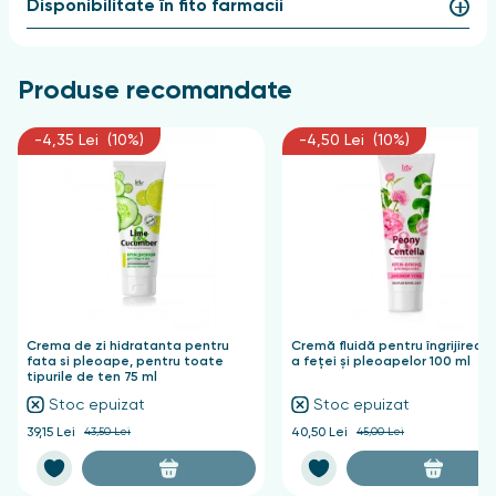
Disponibilitate în fito farmacii
сrește elasticitatea și tonusul pielii;
netezirea tenului;
senzație de prospețime și strălucire naturală.
Produse recomandate
Aplicare
-4,35 Lei (10%)
-4,50 Lei (10%)
Aplicați o cantitate mică de gel pe pielea curățată și
uscată din jurul ochilor și așteptați absorbția
completă.
Crema de zi hidratanta pentru
Cremă fluidă pentru îngrijirea d
fata si pleoape, pentru toate
a feței și pleoapelor 100 ml
tipurile de ten 75 ml
Stoc epuizat
Stoc epuizat
39,15 Lei
43,50 Lei
40,50 Lei
45,00 Lei