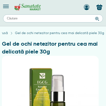
Назад
II
URI
TIPURI DE TEN
arusă
Gel de ochi netezitor pentru cea mai delicată piele 30g
ului
Produse pentru ten mixt
Ten problematic
Gel de ochi netezitor pentru cea mai
a
ă
rticulațiilor
Produse pentru ten gras
delicată piele 30g
Produse pentru ten sensibil
elor
chin
e
elor