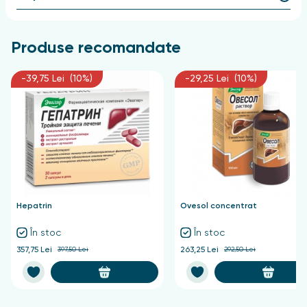
promovând eliminarea toxinelor din ficat.
Inositolul
, cunoscut ca vitamina B8, previne
Produse recomandate
acumularea de grăsimi în celulele hepatice și
promovează eliminarea acestora, iar în combinație cu
-39,75 Lei (10%)
-29,25 Lei (10%)
L-Ornitina accelerează repararea celulelor
deteriorate.
Taurina
stimulează metabolismul energetic în
celulele hepatice, restabilindu-le funcționalitatea, și,
de asemenea, reglează proprietățile bilei.
Vitamina B
6
activează procesele enzimatice din
ficat, îmbunătățind asimilarea aminoacizilor.
Hepatrin
Ovesol concentrat
Vitamina B1
protejează membranele celulelor
În stoc
În stoc
hepatice de substanțele nocive.
357,75 Lei
397,50 Lei
263,25 Lei
292,50 Lei
Împreună, aceste ingrediente produs Gepatrin Detox
contribuie la protecția ficatului de degenerarea
grasă și contribuie la restabilirea funcționalității