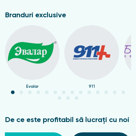
Hipersensibilitate a componentelor, sarcină, alăptare.
Înainte de utilizare, se recomandă consultarea unui
Branduri exclusive
medic.
Evalar
911
De ce este profitabil să lucrați cu noi