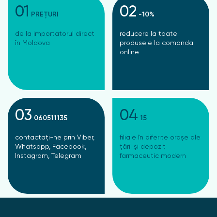
01
02
PREȚURI
-10%
de la importatorul direct
reducere la toate
în Moldova
produsele la comanda
online
03
04
060511135
15
contactați-ne prin Viber,
filiale în diferite orașe ale
Whatsapp, Facebook,
țării și depozit
Instagram, Telegram
farmaceutic modern