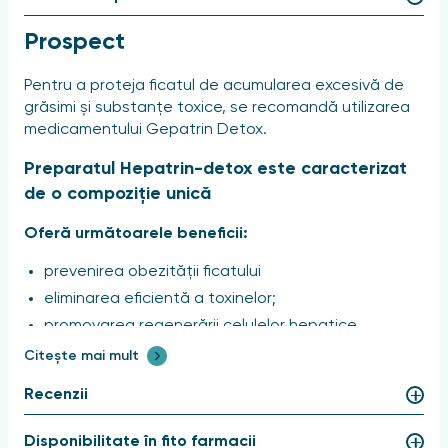
Prospect
Pentru a proteja ficatul de acumularea excesivă de
grăsimi și substanțe toxice, se recomandă utilizarea
medicamentului Gepatrin Detox.
Preparatul Hepatrin-detox este caracterizat
de o compoziție unică
Oferă următoarele beneficii:
prevenirea obezității ficatului
eliminarea eficientă a toxinelor;
promovarea regenerării celulelor hepatice.
Citește mai mult
Componentele active ale medicamentului
îndeplinesc următoarele funcții:
Recenzii
L-Ornitina
, care este un aminoacid natural pentru
Disponibilitate în fito farmacii
organism, are un efect protector și detoxifiant,