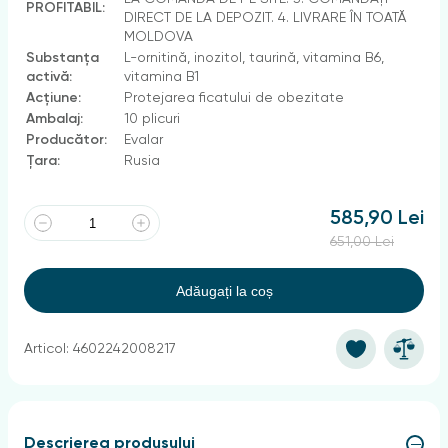
PROFITABIL:
DIRECT DE LA DEPOZIT. 4. LIVRARE ÎN TOATĂ
MOLDOVA
Substanța
L-ornitină, inozitol, taurină, vitamina B6,
activă:
vitamina B1
Acțiune:
Protejarea ficatului de obezitate
Ambalaj:
10 plicuri
Producător:
Evalar
Țara:
Rusia
585,90 Lei
651,00 Lei
Adăugați la coș
Articol: 4602242008217
Descrierea produsului