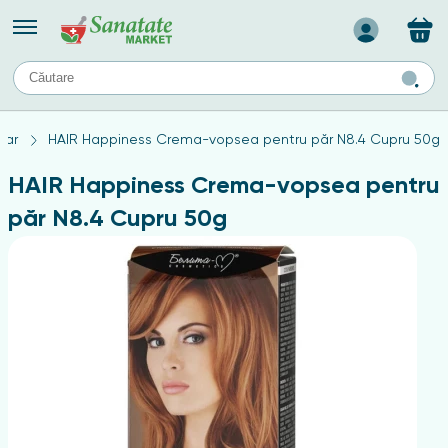
Назад
II
URI
TIPURI DE TEN
par
HAIR Happiness Crema-vopsea pentru păr N8.4 Cupru 50g
ului
Produse pentru ten mixt
Ten problematic
HAIR Happiness Crema-vopsea pentru
a
ă
rticulațiilor
Produse pentru ten gras
păr N8.4 Cupru 50g
Produse pentru ten sensibil
elor
chin
e
elor