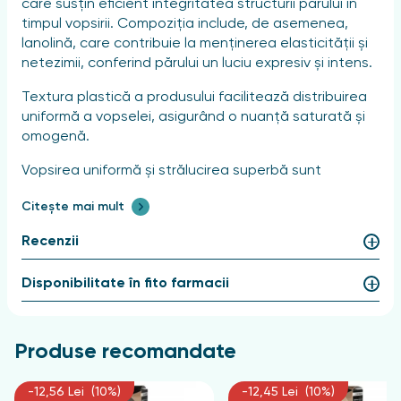
care susțin eficient integritatea structurii părului în
timpul vopsirii. Compoziția include, de asemenea,
lanolină, care contribuie la menținerea elasticității și
netezimii, conferind părului un luciu expresiv și intens.
Textura plastică a produsului facilitează distribuirea
uniformă a vopselei, asigurând o nuanță saturată și
omogenă.
Vopsirea uniformă și strălucirea superbă sunt
obținute datorită complexului de protecție împotriva
Citește mai mult
uscăciunii și fragilității, care include:
Recenzii
Lanolină.
Proteine din soia.
Disponibilitate în fito farmacii
Proteine din porumb.
Acest complex previne uscarea excesivă și
deteriorarea structurii părului, conferindu-i un aspect
Produse recomandate
îngrijit și sănătos.
Balsam nutritiv pentru părul vopsit:
-12,56 Lei (10%)
-12,45 Lei (10%)