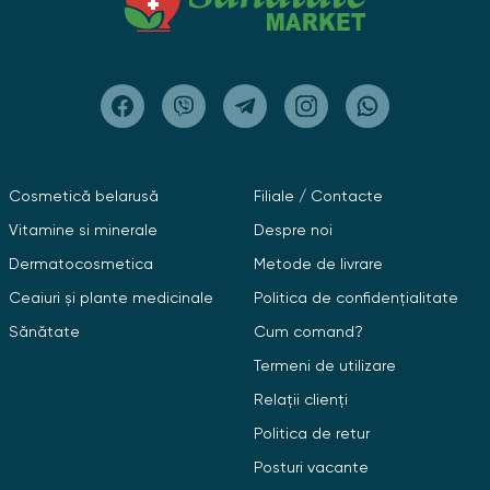
METHYLPARABEN, PROPYLPARABEN, BENZYL ALCOHOL,
METHYLCHLOROISOTHIAZOLINONE,
METHYLISOTHIAZOLINONE, BUTILFENIL
METILPROPIONAL. Lichid pentru îndepărtarea vopselei
de pe piele: APĂ, PROPILEN GLICOL, ETOXIDIGLICOL,
ULEI DE RICIN HIDROGENAT PEG-40, GLICERINĂ,
PANTENOL, PARFUM, LAURET SULFAT DE SODIU,
SODIUM SULFITE, CITRIC ACID, DISODIUM EDTA,
Cosmetică belarusă
Filiale / Contacte
PHENOXYETHANOL, METHYLPARABEN, ETHYLPARABEN,
PROPYLPARABEN, 2-BROMO-2-NITROPROPANE-1,3-
Vitamine si minerale
Despre noi
DIOL , BUTYLPHENYL METHYLPROPIONAL.
Dermatocosmetica
Metode de livrare
Ceaiuri și plante medicinale
Politica de confidențialitate
Sănătate
Cum comand?
Termeni de utilizare
Relații clienți
Politica de retur
Posturi vacante