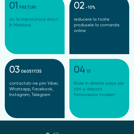
01
02
PREȚURI
-10%
de la importatorul direct
reducere la toate
în Moldova
produsele la comanda
online
03
04
060511135
15
contactați-ne prin Viber,
filiale în diferite orașe ale
Whatsapp, Facebook,
țării și depozit
Instagram, Telegram
farmaceutic modern