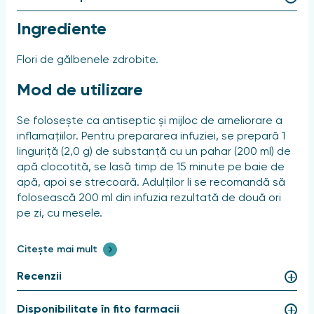
Ingrediente
Flori de gălbenele zdrobite.
Mod de utilizare
Se folosește ca antiseptic și mijloc de ameliorare a
inflamațiilor. Pentru prepararea infuziei, se prepară 1
linguriță (2,0 g) de substanță cu un pahar (200 ml) de
apă clocotită, se lasă timp de 15 minute pe baie de
apă, apoi se strecoară. Adulților li se recomandă să
folosească 200 ml din infuzia rezultată de două ori
pe zi, cu mesele.
Cursul de tratament este de 1 lună. Se recomandă
Citește mai mult
păstrarea infuziei finite în frigider și utilizarea pentru
nu mai mult de două zile.
Recenzii
Contraindicații
Disponibilitate în fito farmacii