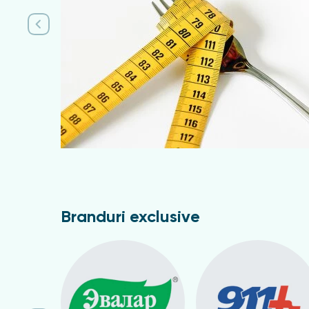
Capsule moi din gelatină cu greutatea de 0,65 
Compoziție
Ulei de cocos, ubichinonă (coenzima Q10), lecitină,
Conținutul de ingredient activ într-o capsulă
Coenzima Q10 — 100 mg
Recomandări de utilizare
Adulților li se recomandă să ia câte o capsulă o 
Branduri exclusive
Durata tratamentului este de 1 lună. Dacă este
Contraindicații
Sensibilitate individuală la componentele produ