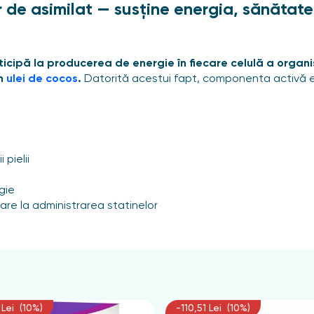
e asimilat — susține energia, sănătatea 
cipă la producerea de energie în fiecare celulă a organi
în
ulei de cocos
.
Datorită acestui fapt, componenta activă est
 pielii
gie
re la administrarea statinelor
e coenzima Q10 după 30 de ani
ală de coenzima Q10 scade treptat. Deja după 30 de ani, sint
se reduce semnificativ. Deficitul de coenzimă poate afecta n
lară.
 Lei (10%)
-110,51 Lei (10%)