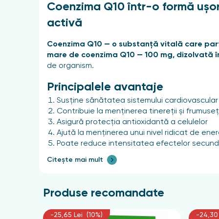
Coenzima Q10 într-o formă ușor d
activă
Coenzima Q10 — o substanță vitală care parti
mare de coenzima Q10 — 100 mg, dizolvată 
de organism.
Principalele avantaje
Susține sănătatea sistemului cardiovascular
Contribuie la menținerea tinereții și frumuseții
Asigură protecția antioxidantă a celulelor
Ajută la menținerea unui nivel ridicat de ener
Poate reduce intensitatea efectelor secunda
Contribuie la longevitatea activă
Citește mai mult
De ce organismul are nevoie d
Odată cu înaintarea în vârstă, producția natur
Produse recomandate
60 de ani, concentrația substanței în organism 
cardiovascular și procesele de regenerare celu
-25,65 Lei (10%)
-24,30