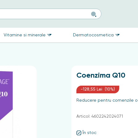
Vitamine si minerale
Dermatocosmetica
Coenzima Q10
-128,55 Lei (10%)
Reducere pentru comenzile on
Articol: 4602242024071
În stoc