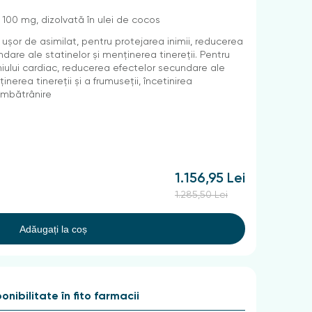
00 mg, dizolvată în ulei de cocos
șor de asimilat, pentru protejarea inimii, reducerea
dare ale statinelor și menținerea tinereții. Pentru
hiului cardiac, reducerea efectelor secundare ale
inerea tinereții și a frumuseții, încetinirea
îmbătrânire
1.156,95 Lei
1.285,50 Lei
Adăugați la coș
onibilitate în fito farmacii