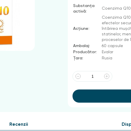
Substanța
Coenzima Q10 1
activă:
Coenzima Q10 u
efectelor secun
Acțiune:
întărirea mușc
statinelor, menț
proceselor de 
Ambalaj:
60 capsule
Producător:
Evalar
Țara:
Rusia
Recenzii
Disp