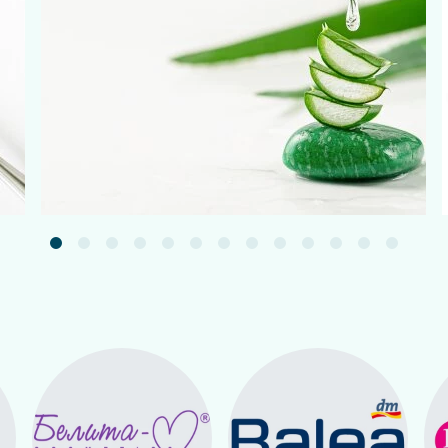
g.
Подробнее
 gelatină, glicerină, sirop de sorbitol, coloranți (oxizi de fier
:
dată pe zi, în timpul mesei.
 necesar, tratamentul poate fi repetat.
sului, sarcină, perioada de alăptare.