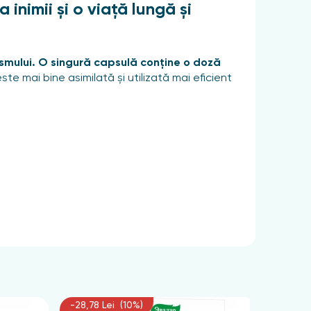
inimii și o viață lungă și
smului. O singură capsulă conține o doză
e mai bine asimilată și utilizată mai eficient
eza acesteia începe să scadă, iar între 40 și
ivelul de energie, starea sistemului
-28,78 Lei (10%)
-67,65 