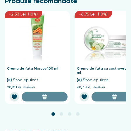
Produse recomandate
-2,33 Lei (10%)
-6,75 Lei (10%)
Crema de fata Morcov 100 ml
Crema de fata cu castravete 
ml
Stoc epuizat
Stoc epuizat
20,93 Lei
23,25 Lei
60,75 Lei
67,50 Lei