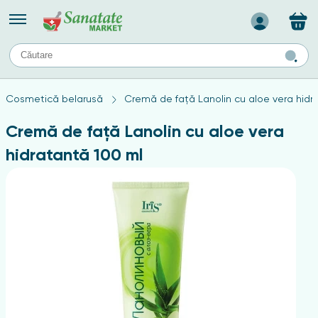
Назад
II
URI
TIPURI DE TEN
Cosmetică belarusă
Cremă de față Lanolin cu aloe vera hidr
ului
Produse pentru ten mixt
Ten problematic
Cremă de față Lanolin cu aloe vera
a
ă
rticulațiilor
Produse pentru ten gras
hidratantă 100 ml
Produse pentru ten sensibil
elor
chin
e
elor