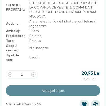
REDUCERE DE LA -10% LA TOATE PRODUSELE
CU NOI E
LA COMANDA DE PE SITE. 3. COMANDAȚI
PROFITABIL:
DIRECT DE LA DEPOZIT. 4. LIVRARE ÎN TOATĂ
MOLDOVA
Are un efect unic de hidratare, catifelare și
Acțiune:
regenerare
Ambalaj:
100 ml
Producător:
Belorec
Țara:
Belarus
Scopul
Zi şi noapte
cremei:
Tipul de
Uscat
ten:
20,93 Lei
23,25 Lei
Adăugați la coș
Articol: 4810340002727