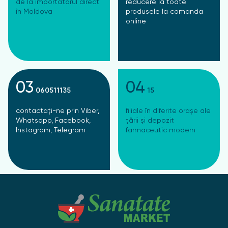
de la importatorul direct
reducere la toate
în Moldova
produsele la comanda
online
03
04
060511135
15
contactați-ne prin Viber,
filiale în diferite orașe ale
Whatsapp, Facebook,
țării și depozit
Instagram, Telegram
farmaceutic modern