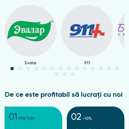
Evalar
911
De ce este profitabil să lucrați cu noi
01
02
PREȚURI
-10%