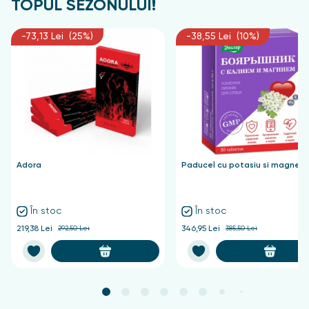
TOPUL SEZONULUI!
-73,13 Lei (25%)
-38,55 Lei (10%)
Adora
Paducel cu potasiu si magnezi
În stoc
În stoc
219,38 Lei
292,50 Lei
346,95 Lei
385,50 Lei