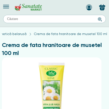
Назад
II
URI
TIPURI DE TEN
metică belarusă
Crema de fata hranitoare de musetel 100 ml
ului
Produse pentru ten mixt
Ten problematic
Crema de fata hranitoare de musetel
a
ă
rticulațiilor
Produse pentru ten gras
100 ml
Produse pentru ten sensibil
elor
chin
e
elor