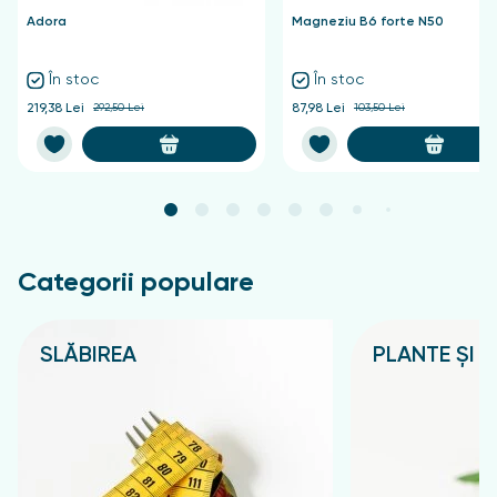
Adora
Magneziu B6 forte N50
În stoc
În stoc
219,38 Lei
292,50 Lei
87,98 Lei
103,50 Lei
Categorii populare
SLĂBIREA
PLANTE ȘI C
Подробнее
Подробнее