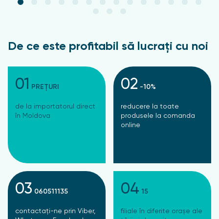
De ce este profitabil să lucrați cu noi
01
02
PREȚURI
-10%
de la importatorul direct
reducere la toate
în Moldova
produsele la comanda
online
03
04
060511135
15
contactați-ne prin Viber,
filiale în diferite orașe ale