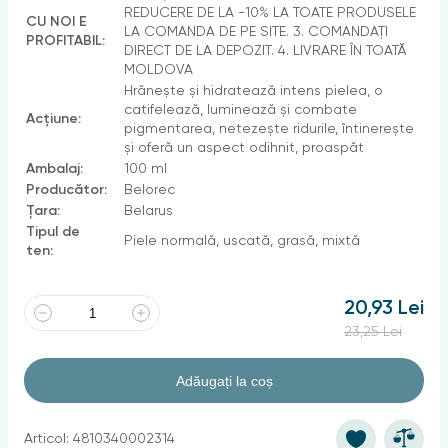
REDUCERE DE LA -10% LA TOATE PRODUSELE
CU NOI E
LA COMANDA DE PE SITE. 3. COMANDAȚI
PROFITABIL:
DIRECT DE LA DEPOZIT. 4. LIVRARE ÎN TOATĂ
MOLDOVA
Hrănește și hidratează intens pielea, o
catifelează, luminează și combate
Acțiune:
pigmentarea, netezește ridurile, întinerește
și oferă un aspect odihnit, proaspăt
Ambalaj:
100 ml
Producător:
Belorec
Țara:
Belarus
Tipul de
Piele normală, uscată, grasă, mixtă
ten:
20,93 Lei
23,25 Lei
Adăugați la coș
Articol: 4810340002314