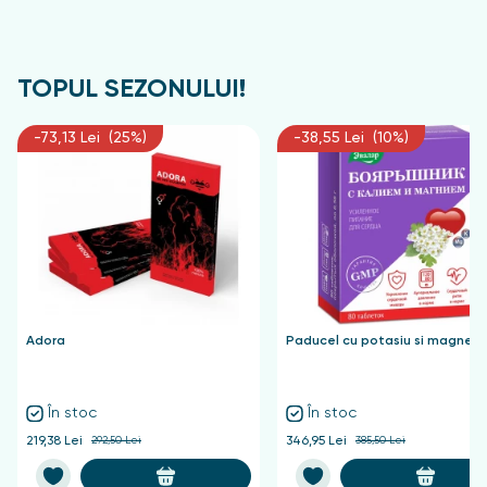
TOPUL SEZONULUI!
-73,13 Lei (25%)
-38,55 Lei (10%)
Adora
Paducel cu potasiu si magnezi
În stoc
În stoc
219,38 Lei
292,50 Lei
346,95 Lei
385,50 Lei