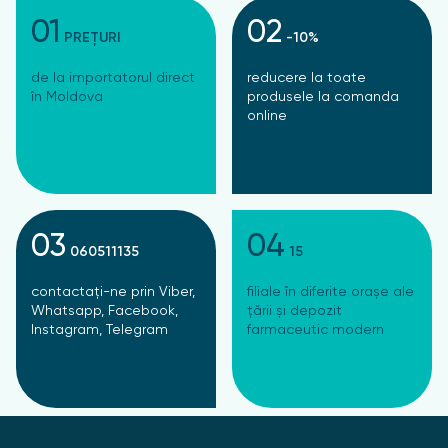
01
02
PREȚURI
-10%
de la importatorul direct
reducere la toate
în Moldova
produsele la comanda
online
03
04
060511135
15
contactați-ne prin Viber,
filiale în diferite orașe ale
Whatsapp, Facebook,
țării și depozit
Instagram, Telegram
farmaceutic modern