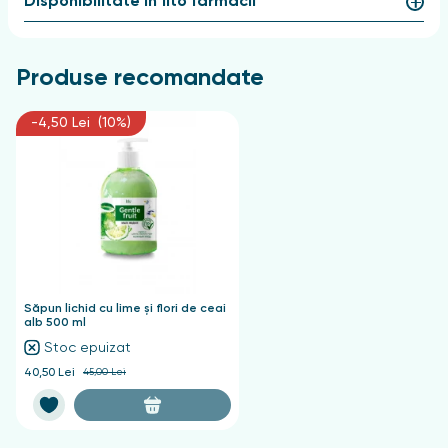
Disponibilitate în fito farmacii
Produse recomandate
-4,50 Lei (10%)
Săpun lichid cu lime și flori de ceai
alb 500 ml
Stoc epuizat
40,50 Lei
45,00 Lei