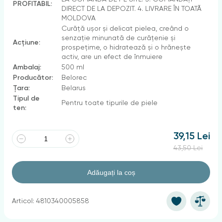
PROFITABIL:
DIRECT DE LA DEPOZIT. 4. LIVRARE ÎN TOATĂ
MOLDOVA
Curăță ușor și delicat pielea, creând o
senzație minunată de curățenie și
Acțiune:
prospețime, o hidratează și o hrănește
activ, are un efect de înmuiere
Ambalaj:
500 ml
Producător:
Belorec
Țara:
Belarus
Tipul de
Pentru toate tipurile de piele
ten:
39,15 Lei
43,50 Lei
Adăugați la coș
Articol: 4810340005858