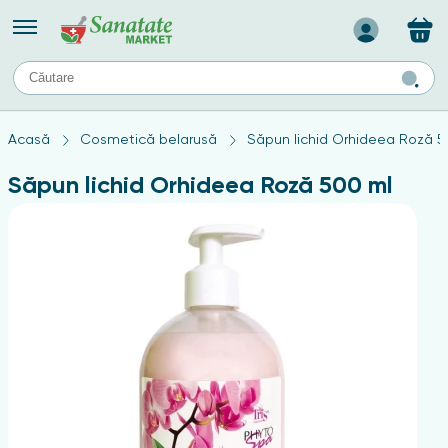
Назад
II
URI
TIPURI DE TEN
Acasă
Cosmetică belarusă
Săpun lichid Orhideea Roză 5
ului
Produse pentru ten mixt
Ten problematic
Săpun lichid Orhideea Roză 500 ml
a
ă
rticulațiilor
Produse pentru ten gras
Produse pentru ten sensibil
elor
chin
e
elor