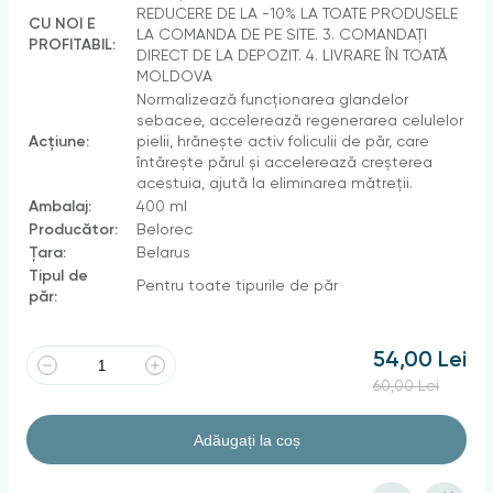
REDUCERE DE LA -10% LA TOATE PRODUSELE
CU NOI E
LA COMANDA DE PE SITE. 3. COMANDAȚI
PROFITABIL:
DIRECT DE LA DEPOZIT. 4. LIVRARE ÎN TOATĂ
MOLDOVA
Normalizează funcționarea glandelor
sebacee, accelerează regenerarea celulelor
Acțiune:
pielii, hrănește activ foliculii de păr, care
întărește părul și accelerează creșterea
acestuia, ajută la eliminarea mătreții.
Ambalaj:
400 ml
Producător:
Вelorec
Țara:
Belarus
Tipul de
Pentru toate tipurile de păr
păr:
54,00 Lei
60,00 Lei
Adăugați la coș