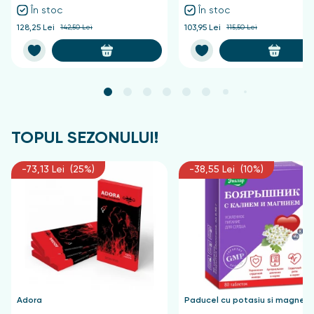
În stoc
În stoc
128,25 Lei
142,50 Lei
103,95 Lei
115,50 Lei
TOPUL SEZONULUI!
-73,13 Lei (25%)
-38,55 Lei (10%)
Adora
Paducel cu potasiu si magnezi