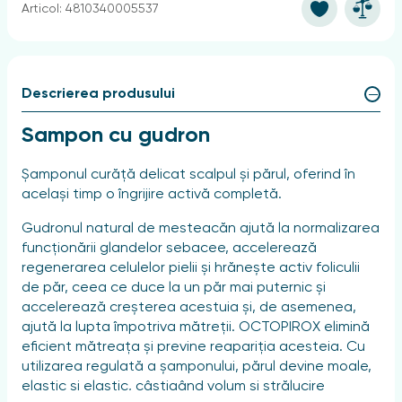
Articol: 4810340005537
Descrierea produsului
Sampon cu gudron
Șamponul curăță delicat scalpul și părul, oferind în
același timp o îngrijire activă completă.
Gudronul natural de mesteacăn ajută la normalizarea
funcționării glandelor sebacee, accelerează
regenerarea celulelor pielii și hrănește activ foliculii
de păr, ceea ce duce la un păr mai puternic și
accelerează creșterea acestuia și, de asemenea,
ajută la lupta împotriva mătreții. OCTOPIROX elimină
eficient mătreața și previne reapariția acesteia. Cu
utilizarea regulată a șamponului, părul devine moale,
elastic și elastic, câștigând volum și strălucire