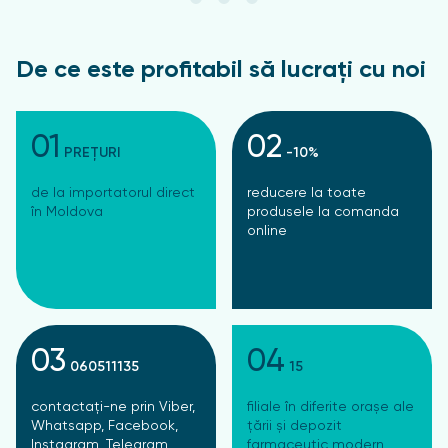
De ce este profitabil să lucrați cu noi
01
02
PREȚURI
-10%
de la importatorul direct
reducere la toate
în Moldova
produsele la comanda
online
03
04
060511135
15
contactați-ne prin Viber,
filiale în diferite orașe ale
Whatsapp, Facebook,
țării și depozit
Instagram, Telegram
farmaceutic modern