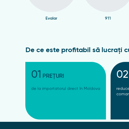
Evalar
911
De ce este profitabil să lucrați c
01
02
PREȚURI
de la importatorul direct în Moldova
reduce
coman