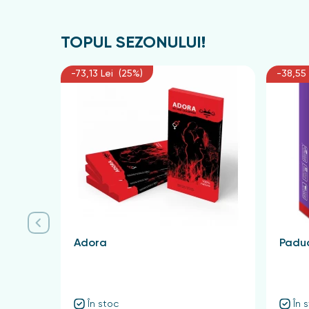
TOPUL SEZONULUI!
-73,13 Lei (25%)
-38,55 
Adora
Paduc
În stoc
În 