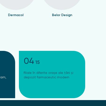
Dermacol
Belor Design
Valen
04
15
filiale în diferite orașe ale țării și
ram,
depozit farmaceutic modern