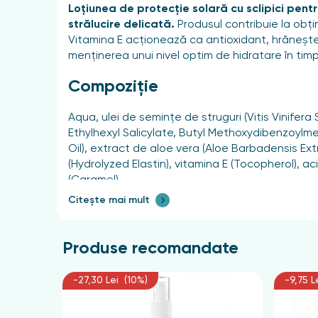
Loțiunea de protecție solară cu sclipici pentr
strălucire delicată.
Produsul contribuie la obțin
Vitamina E acționează ca antioxidant, hrănește i
menținerea unui nivel optim de hidratare în timp
Compoziție
Aqua, ulei de semințe de struguri (Vitis Vinif
Ethylhexyl Salicylate, Butyl Methoxydibenzoylm
Oil), extract de aloe vera (Aloe Barbadensis Extra
(Hydrolyzed Elastin), vitamina E (Tocopherol), aci
(Caramel).
Citește mai mult
Mod de utilizare
Aplicați loțiunea uniform, cu mișcări circulare
Produse recomandate
reaplicarea regulată a produsului.
-27,30 Lei (10%)
-9,75 L
Instrucțiuni speciale