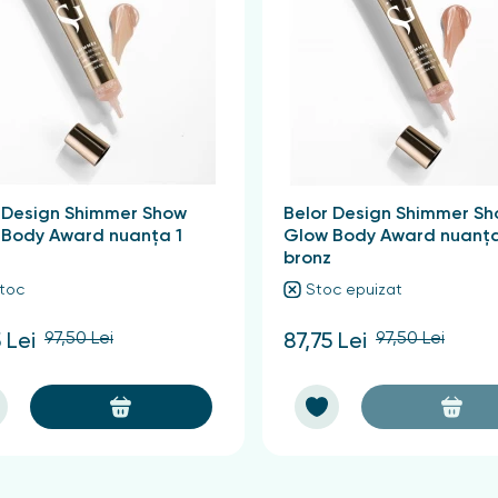
e păstra în locuri inaccesibile copiilor. În cazul contactului c
tură cuprinsă între 0 °C și +25 °C, departe de copii.
 Design Shimmer Show
Belor Design Shimmer S
 Body Award nuanța 1
Glow Body Award nuanța
bronz
stoc
Stoc epuizat
97,50 Lei
97,50 Lei
 Lei
87,75 Lei