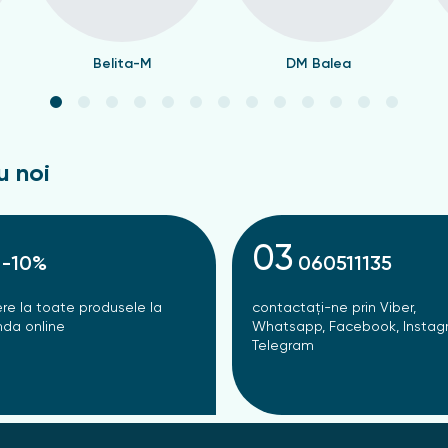
Belita-M
DM Balea
u noi
03
-10%
060511135
re la toate produsele la
contactați-ne prin Viber,
da online
Whatsapp, Facebook, Instag
Telegram