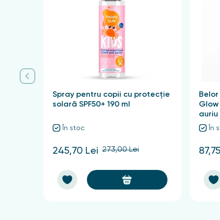
Măsuri de precauție: A se utiliza numai extern. A s
reacții individuale la componentele produsului.
Contraindicații: nu există.
Condiții de depozitare: A se păstra la o tempera
Spray pentru copii cu protecție
Belor
solară SPF50+ 190 ml
Glow
auriu
În stoc
În 
273,00 Lei
245,70 Lei
87,75