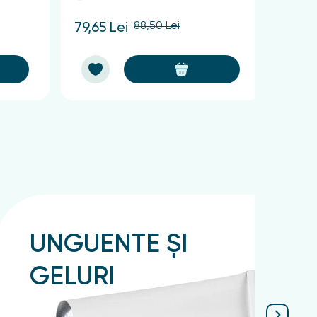
88,50 Lei
79,65 Lei
60,75
UNGUENTE ȘI
GELURI