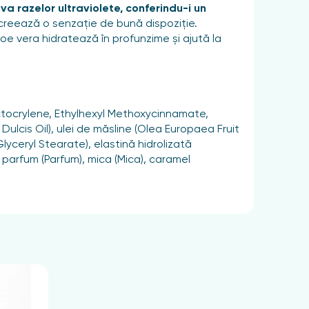
va razelor ultraviolete, conferindu-i un
i creează o senzație de bună dispoziție.
loe vera hidratează în profunzime și ajută la
Octocrylene, Ethylhexyl Methoxycinnamate,
lcis Oil), ulei de măsline (Olea Europaea Fruit
Glyceryl Stearate), elastină hidrolizată
), parfum (Parfum), mica (Mica), caramel
soare. Pentru a menține protecția, se recomandă