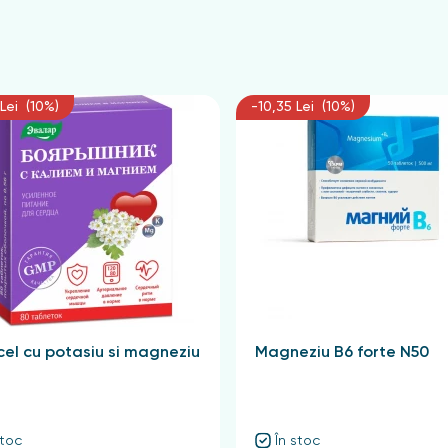
Lei (10%)
-10,35 Lei (10%)
el cu potasiu si magneziu
Magneziu B6 forte N50
stoc
În stoc