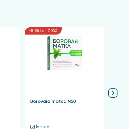
-8,85 Lei (10%)
-6,75 L
Borovaia matca N50
Krasn
Quadr
În stoc
În 