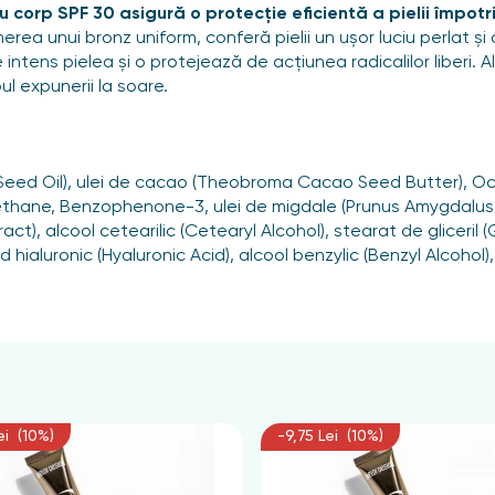
u corp SPF 30 asigură o protecție eficientă a pielii împotri
erea unui bronz uniform, conferă pielii un ușor luciu perlat ș
ntens pielea și o protejează de acțiunea radicalilor liberi. A
ul expunerii la soare.
era Seed Oil), ulei de cacao (Theobroma Cacao Seed Butter), 
ethane, Benzophenone-3, ulei de migdale (Prunus Amygdalus Du
ct), alcool cetearilic (Cetearyl Alcohol), stearat de gliceril (
d hialuronic (Hyaluronic Acid), alcool benzylic (Benzyl Alcohol
 ușoare, pe pielea curată și uscată, înainte de expunerea la 
ei (10%)
-9,75 Lei (10%)