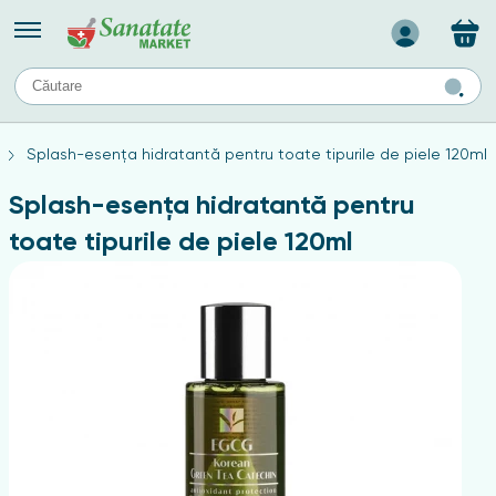
Назад
II
URI
TIPURI DE TEN
Splash-esența hidratantă pentru toate tipurile de piele 120ml
ului
Produse pentru ten mixt
Ten problematic
Splash-esența hidratantă pentru
a
ă
rticulațiilor
Produse pentru ten gras
toate tipurile de piele 120ml
Produse pentru ten sensibil
elor
chin
e
elor