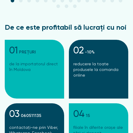
De ce este profitabil să lucrați cu noi
01
02
PREȚURI
-10%
de la importatorul direct
reducere la toate
în Moldova
produsele la comanda
online
03
04
060511135
15
contactați-ne prin Viber,
filiale în diferite orașe ale