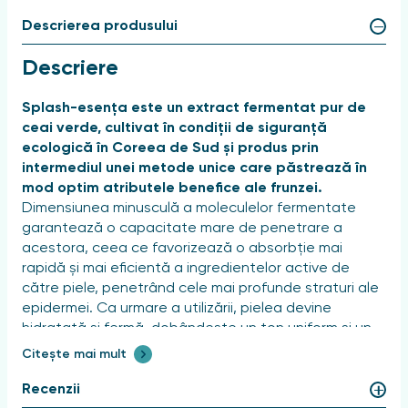
Descrierea produsului
Descriere
Splash-esența este un extract fermentat pur de
ceai verde, cultivat în condiții de siguranță
ecologică în Coreea de Sud și produs prin
intermediul unei metode unice care păstrează în
mod optim atributele benefice ale frunzei.
Dimensiunea minusculă a moleculelor fermentate
garantează o capacitate mare de penetrare a
acestora, ceea ce favorizează o absorbție mai
rapidă și mai eficientă a ingredientelor active de
către piele, penetrând cele mai profunde straturi ale
epidermei. Ca urmare a utilizării, pielea devine
hidratată și fermă, dobândește un ton uniform și un
ten sănătos, precum și o strălucire naturală.
Citește mai mult
Acțiune
Recenzii