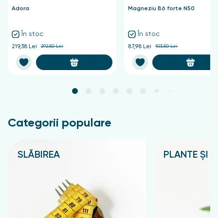
Adora
Magneziu B6 forte N50
În stoc
În stoc
219,38 Lei
292,50 Lei
87,98 Lei
103,50 Lei
Categorii populare
SLĂBIREA
PLANTE ȘI C
Подробнее
Подробнее