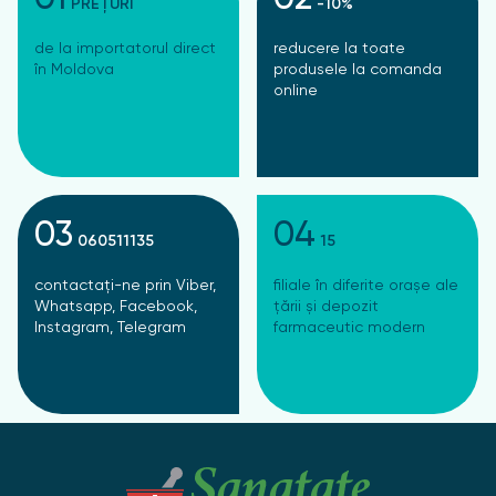
PREȚURI
-10%
de la importatorul direct
reducere la toate
în Moldova
produsele la comanda
online
03
04
060511135
15
contactați-ne prin Viber,
filiale în diferite orașe ale
Whatsapp, Facebook,
țării și depozit
Instagram, Telegram
farmaceutic modern