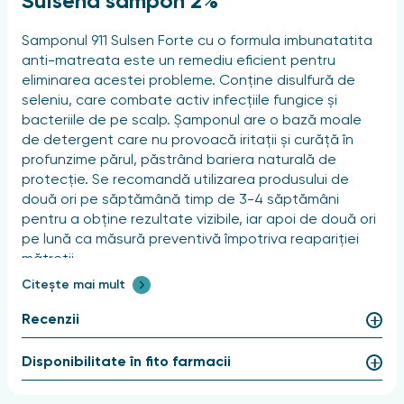
Sulsena sampon 2%
Samponul 911 Sulsen Forte cu o formula imbunatatita
anti-matreata este un remediu eficient pentru
eliminarea acestei probleme. Conține disulfură de
seleniu, care combate activ infecțiile fungice și
bacteriile de pe scalp. Șamponul are o bază moale
de detergent care nu provoacă iritații și curăță în
profunzime părul, păstrând bariera naturală de
protecție. Se recomandă utilizarea produsului de
două ori pe săptămână timp de 3-4 săptămâni
pentru a obține rezultate vizibile, iar apoi de două ori
pe lună ca măsură preventivă împotriva reapariției
mătreții.
Citește mai mult
Instructiuni de utilizare si doze
Recenzii
Aplicați produsul pe părul umed și spumați cu mișcări
ușoare de masaj, lăsați să acționeze 3-5 minute.
Disponibilitate în fito farmacii
Clătiți bine cu apă. În caz de contact cu ochii, clătiți
cu multă apă.