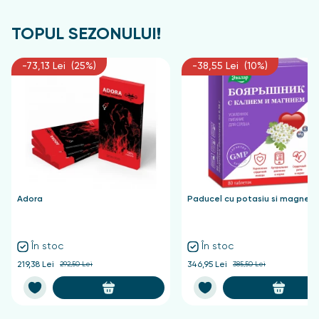
TOPUL SEZONULUI!
-73,13 Lei (25%)
-38,55 Lei (10%)
Adora
Paducel cu potasiu si magnezi
În stoc
În stoc
219,38 Lei
292,50 Lei
346,95 Lei
385,50 Lei