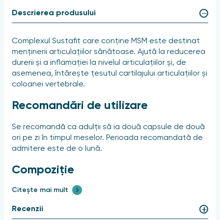
Descrierea produsului
Complexul Sustafit care conține MSM este destinat
menținerii articulațiilor sănătoase. Ajută la reducerea
durerii și a inflamației la nivelul articulațiilor și, de
asemenea, întărește țesutul cartilajului articulațiilor și
coloanei vertebrale.
Recomandări de utilizare
Se recomandă ca adulții să ia două capsule de două
ori pe zi în timpul meselor. Perioada recomandată de
admitere este de o lună.
Compoziție
Citește mai mult
Clorhidrat de glucozamină, sulfat de condroitină,
gelatină, metilsulfonilmetan, acid hialuronic, colagen
Recenzii
hidrolizat, sare de magneziu a acidului stearic (agent