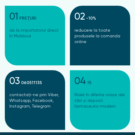
01
02
PREȚURI
-10%
de la importatorul direct
reducere la toate
în Moldova
produsele la comanda
online
03
04
060511135
15
contactați-ne prin Viber,
filiale în diferite orașe ale
Whatsapp, Facebook,
țării și depozit
Instagram, Telegram
farmaceutic modern