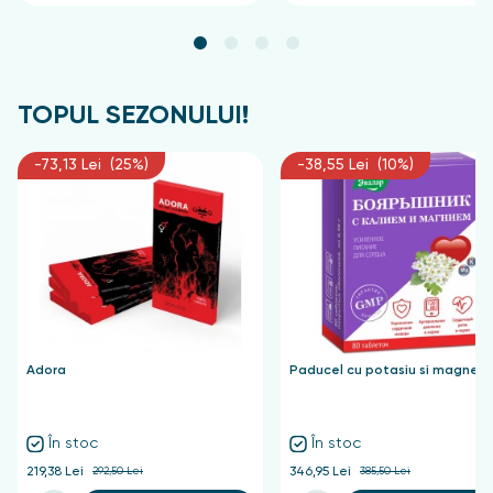
TOPUL SEZONULUI!
-73,13 Lei (25%)
-38,55 Lei (10%)
Adora
Paducel cu potasiu si magnezi
În stoc
În stoc
219,38 Lei
292,50 Lei
346,95 Lei
385,50 Lei