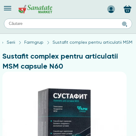
Назад
II
URI
TIPURI DE TEN
Serii
Farmgrup
Sustafit complex pentru articulatii MSM 
ului
Produse pentru ten mixt
Ten problematic
Sustafit complex pentru articulatii
a
ă
rticulațiilor
Produse pentru ten gras
MSM capsule N60
Produse pentru ten sensibil
elor
chin
e
elor