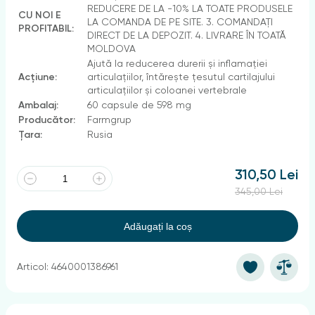
REDUCERE DE LA -10% LA TOATE PRODUSELE
CU NOI E
LA COMANDA DE PE SITE. 3. COMANDAȚI
PROFITABIL:
DIRECT DE LA DEPOZIT. 4. LIVRARE ÎN TOATĂ
MOLDOVA
Ajută la reducerea durerii și inflamației
Acțiune:
articulațiilor, întărește țesutul cartilajului
articulațiilor și coloanei vertebrale
Ambalaj:
60 capsule de 598 mg
Producător:
Farmgrup
Țara:
Rusia
310,50 Lei
345,00 Lei
Adăugați la coș
Articol: 4640001386961