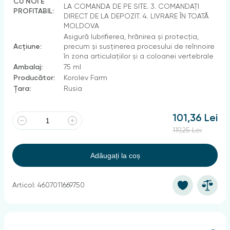
CU NOI E
LA COMANDA DE PE SITE. 3. COMANDAȚI
PROFITABIL:
DIRECT DE LA DEPOZIT. 4. LIVRARE ÎN TOATĂ
MOLDOVA
Asigură lubrifierea, hrănirea și protecția,
Acțiune:
precum și susținerea procesului de reînnoire
în zona articulațiilor și a coloanei vertebrale
Ambalaj:
75 ml
Producător:
Korolev Farm
Țara:
Rusia
101,36 Lei
119,25 Lei
Adăugați la coș
Articol: 4607011669750