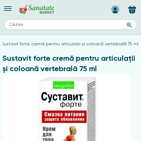
Назад
II
URI
TIPURI DE TEN
Sustavit forte cremă pentru articulații și coloană vertebrală 75 ml
ului
Produse pentru ten mixt
Ten problematic
Sustavit forte cremă pentru articulații
a
ă
rticulațiilor
Produse pentru ten gras
și coloană vertebrală 75 ml
Produse pentru ten sensibil
elor
chin
e
elor