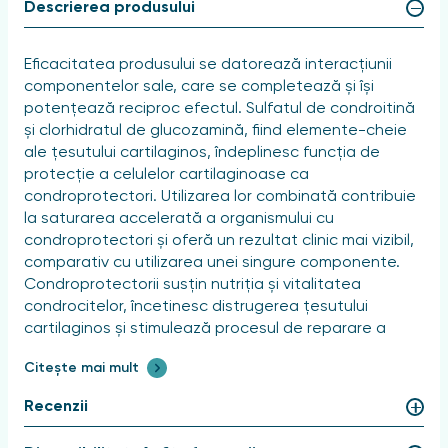
Descrierea produsului
Eficacitatea produsului se datorează interacțiunii
componentelor sale, care se completează și își
potențează reciproc efectul. Sulfatul de condroitină
și clorhidratul de glucozamină, fiind elemente-cheie
ale țesutului cartilaginos, îndeplinesc funcția de
protecție a celulelor cartilaginoase ca
condroprotectori. Utilizarea lor combinată contribuie
la saturarea accelerată a organismului cu
condroprotectori și oferă un rezultat clinic mai vizibil,
comparativ cu utilizarea unei singure componente.
Condroprotectorii susțin nutriția și vitalitatea
condrocitelor, încetinesc distrugerea țesutului
cartilaginos și stimulează procesul de reparare a
suprafeței cartilajului.
Citește mai mult
Capsaicina, un extract din piper roșu, accelerează
Recenzii
procesele enzimatice, îmbunătățește microcirculația
și metabolismul, contribuie la creșterea elasticității