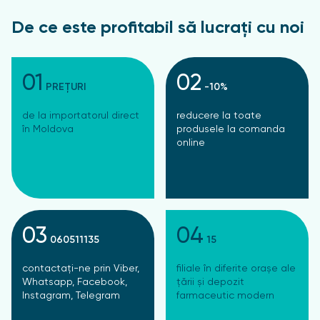
De ce este profitabil să lucrați cu noi
01
02
PREȚURI
-10%
de la importatorul direct
reducere la toate
în Moldova
produsele la comanda
online
03
04
060511135
15
contactați-ne prin Viber,
filiale în diferite orașe ale
Whatsapp, Facebook,
țării și depozit
Instagram, Telegram
farmaceutic modern