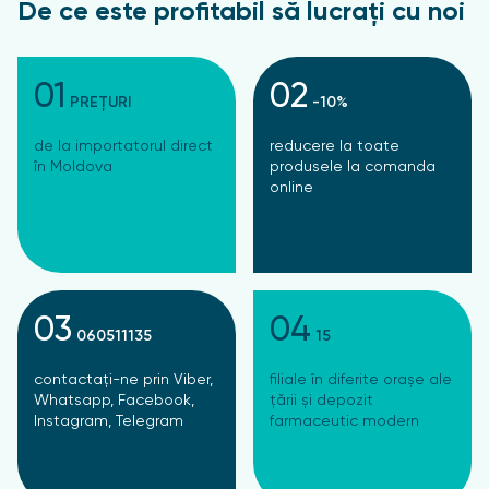
De ce este profitabil să lucrați cu noi
01
02
PREȚURI
-10%
de la importatorul direct
reducere la toate
în Moldova
produsele la comanda
online
03
04
060511135
15
contactați-ne prin Viber,
filiale în diferite orașe ale
Whatsapp, Facebook,
țării și depozit
Instagram, Telegram
farmaceutic modern