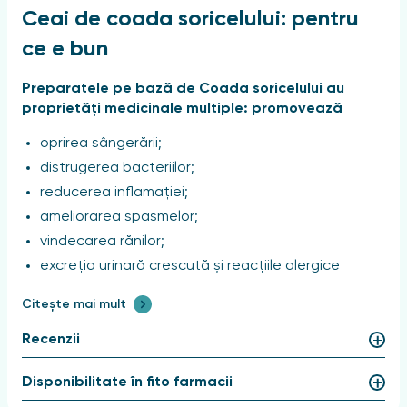
Ceai de coada soricelului: pentru
ce e bun
Preparatele pe bază de Coada soricelului au
proprietăți medicinale multiple: promovează
oprirea sângerării;
distrugerea bacteriilor;
reducerea inflamației;
ameliorarea spasmelor;
vindecarea rănilor;
excreția urinară crescută și reacțiile alergice
reduse.
Citește mai mult
De asemenea, stimulează producția de suc gastric,
Recenzii
reduc spasmele în mușchii netezi ai intestinelor,
tractului biliar și urinar, măresc fluxul de bilă în duoden
și cresc diureza și ameliorează durerile spasmodice
Disponibilitate în fito farmacii
din intestine.