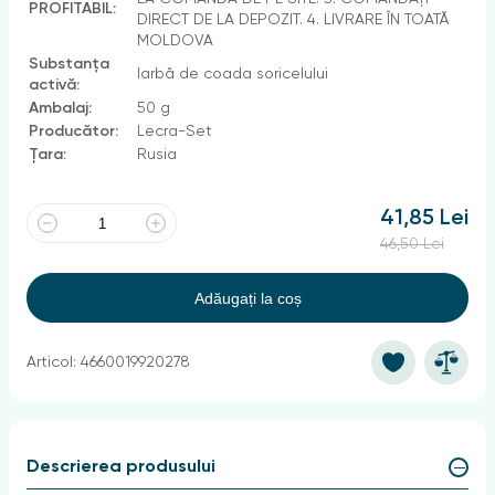
PROFITABIL:
DIRECT DE LA DEPOZIT. 4. LIVRARE ÎN TOATĂ
MOLDOVA
Substanța
Iarbă de coada soricelului
activă:
Ambalaj:
50 g
Producător:
Lecra-Set
Țara:
Rusia
41,85 Lei
46,50 Lei
Adăugați la coș
Articol: 4660019920278
Descrierea produsului