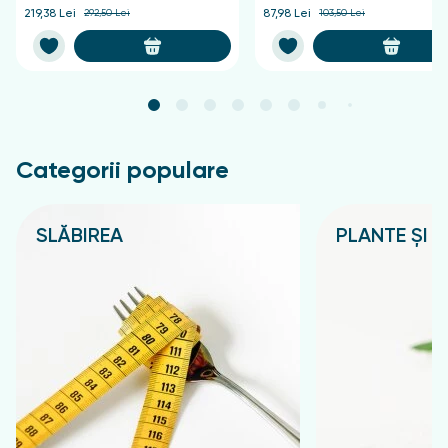
răcire, bulionul se filtrează, se stoarce și se aduce
219,38 Lei
292,50 Lei
87,98 Lei
103,50 Lei
volumul la 200 ml cu apă fiartă. Se recomandă să
consumați câte o lingură de trei ori pe zi.
Categorii populare
SLĂBIREA
PLANTE ȘI C
Подробнее
Подробнее