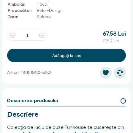
Ambalaj:
1 buc
Producător:
Belor-Design
Țara:
Belarus
67,58 Lei
79,50 Lei
Adăugați la coș
Articol: 4810156055382
Descrierea produsului
Descriere
Colecția de luciu de buze Funhouse te cucerește din