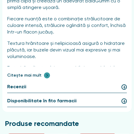
prima clipă și creează un adevărat BalaGumm cu o
simplă atingere ușoară.
Fiecare nuanță este o combinație strălucitoare de
culoare intensă, strălucire oglindită și confort, închisă
într-un flacon jucăuș.
Textura hrănitoare și nelipicioasă asigură o hidratare
plăcută, iar buzele devin vizual mai expresive și mai
voluminoase.
Datorită aplicatorului manevrabil și comod, luciul se
distribuie ușor și precis, fără a se întinde dincolo de
Citește mai mult
conturul buzelor. Produsul creează un efect de joc de
Recenzii
culori, de parcă buzele ar fi acoperite cu un glazură
oglindă.
Disponibilitate în fito farmacii
Paleta de 6 nuanțe „delicioase” conferă buzelor o
culoare suculentă și captivează cu un parfum
apetisant.
Produse recomandate
Mod de utilizare