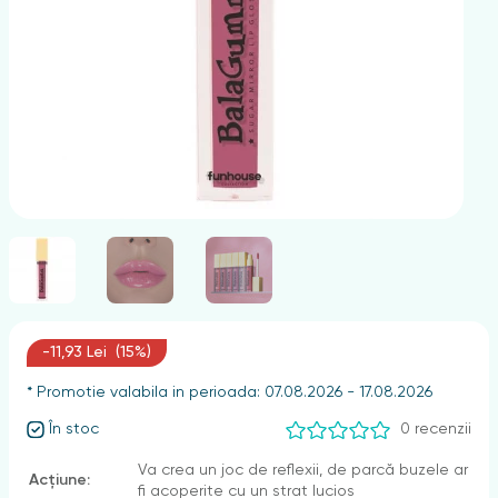
nghii
-11,93 Lei (15%)
* Promotie valabila in perioada: 07.08.2026 - 17.08.2026
În stoc
0 recenzii
Va crea un joc de reflexii, de parcă buzele ar
Acțiune:
fi acoperite cu un strat lucios