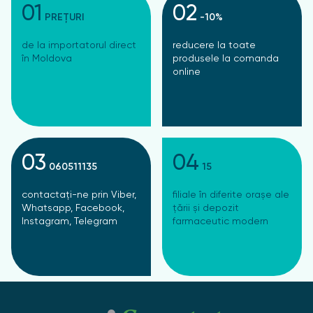
01
02
PREȚURI
-10%
de la importatorul direct
reducere la toate
în Moldova
produsele la comanda
online
03
04
060511135
15
contactați-ne prin Viber,
filiale în diferite orașe ale
Whatsapp, Facebook,
țării și depozit
Instagram, Telegram
farmaceutic modern