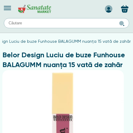
Назад
II
URI
TIPURI DE TEN
esign Luciu de buze Funhouse BALAGUMM nuanța 15 vată de zahăr
ului
Produse pentru ten mixt
Ten problematic
Belor Design Luciu de buze Funhouse
a
ă
rticulațiilor
Produse pentru ten gras
BALAGUMM nuanța 15 vată de zahăr
Produse pentru ten sensibil
elor
chin
e
elor