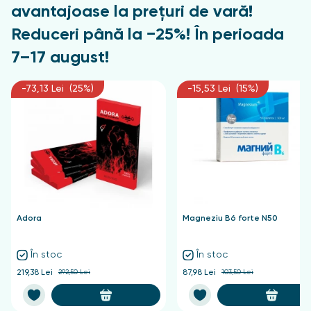
avantajoase la prețuri de vară!
Reduceri până la −25%! În perioada
7–17 august!
-73,13 Lei (25%)
-15,53 Lei (15%)
Adora
Magneziu B6 forte N50
În stoc
În stoc
219,38 Lei
292,50 Lei
87,98 Lei
103,50 Lei