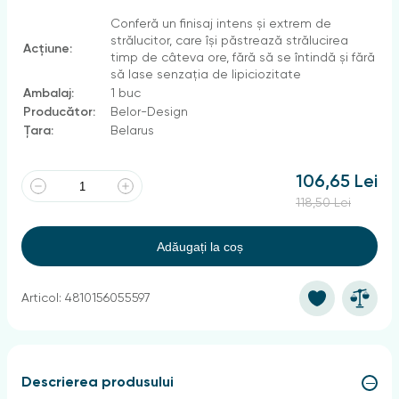
Conferă un finisaj intens și extrem de
strălucitor, care își păstrează strălucirea
Acțiune:
timp de câteva ore, fără să se întindă și fără
să lase senzația de lipiciozitate
Ambalaj:
1 buc
Producător:
Belor-Design
Țara:
Belarus
106,65 Lei
118,50 Lei
Adăugați la coș
Articol: 4810156055597
Descrierea produsului