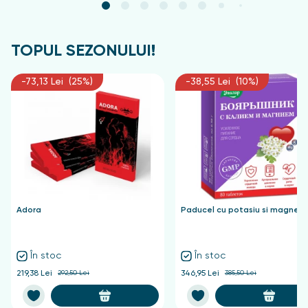
TOPUL SEZONULUI!
-73,13 Lei (25%)
-38,55 Lei (10%)
Adora
Paducel cu potasiu si magnezi
În stoc
În stoc
219,38 Lei
292,50 Lei
346,95 Lei
385,50 Lei