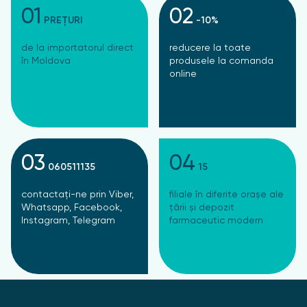
01
02
PREȚURI
-10%
de la importatorul direct
reducere la toate
în Moldova
produsele la comanda
online
03
04
060511135
15
contactați-ne prin Viber,
filiale în diferite orașe ale
Whatsapp, Facebook,
țării și depozit
Instagram, Telegram
farmaceutic modern