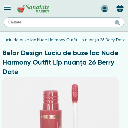
Назад
II
URI
TIPURI DE TEN
n Luciu de buze lac Nude Harmony Outfit Lip nuanța 26 Berry Date
ului
Produse pentru ten mixt
Ten problematic
Belor Design Luciu de buze lac Nude
a
ă
rticulațiilor
Produse pentru ten gras
Harmony Outfit Lip nuanța 26 Berry
Produse pentru ten sensibil
Date
elor
chin
e
elor