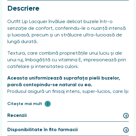
Descriere
Outfit Lip Lacquer învăluie delicat buzele într-o
senzație de confort, conferindu-le o nuanță intensă
și luxoasă, precum și un strălucire ultra-lucioasă de
lungă durată.
Textura, care combină proprietățile unui luciu și ale
unui ruj, îmbogățită cu vitamina E, impresionează prin
catifelare și intensitatea culorii.
Aceasta uniformizează suprafața pielii buzelor,
parcă contopindu-se natural cu ea.
Produsul asigură un finisaj intens, super-lucios, care își
păstrează expresivitatea timp de câteva ore, nu se
Citește mai mult
întinde și nu lasă senzația de lipicios. Paleta de
nuanțe puternic pigmentate va completa armonios
Recenzii
orice ținută, subliniind rafinamentul și grația
personalității dumneavoastră.
Disponibilitate în fito farmacii