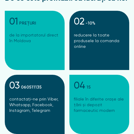
01
02
PREȚURI
-10%
de la importatorul direct
reducere la toate
în Moldova
produsele la comanda
online
03
04
060511135
15
contactați-ne prin Viber,
filiale în diferite orașe ale
Whatsapp, Facebook,
țării și depozit
Instagram, Telegram
farmaceutic modern