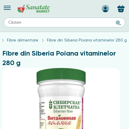
Назад
II
URI
TIPURI DE TEN
Fibre alimentare
Fibre din Siberia Poiana vitaminelor 280 g
ului
Produse pentru ten mixt
Ten problematic
Fibre din Siberia Poiana vitaminelor
a
ă
rticulațiilor
Produse pentru ten gras
280 g
Produse pentru ten sensibil
elor
chin
e
elor