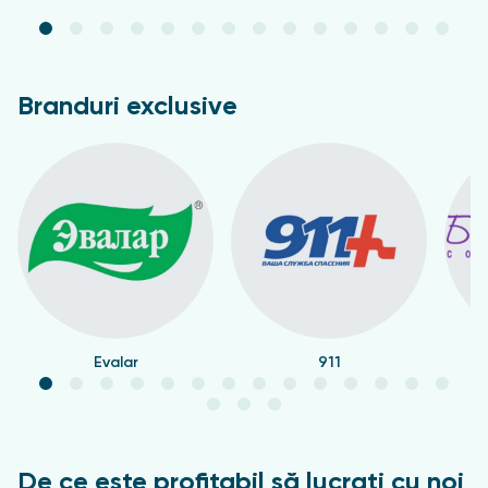
coacăze roșii, fructe de măceș.
Branduri exclusive
Evalar
911
De ce este profitabil să lucrați cu noi