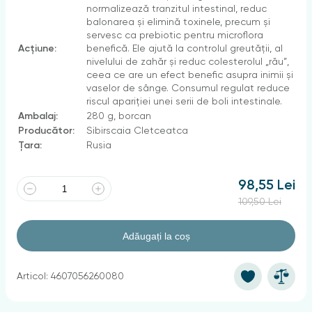
normalizează tranzitul intestinal, reduc
balonarea și elimină toxinele, precum și
servesc ca prebiotic pentru microflora
Acțiune:
benefică. Ele ajută la controlul greutății, al
nivelului de zahăr și reduc colesterolul „rău”,
ceea ce are un efect benefic asupra inimii și
vaselor de sânge. Consumul regulat reduce
riscul apariției unei serii de boli intestinale.
Ambalaj:
280 g, borcan
Producător:
Sibirscaia Cletceatca
Țara:
Rusia
98,55 Lei
109,50 Lei
Adăugați la coș
Articol: 4607056260080