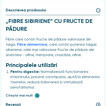
Descrierea produsului
„FIBRE SIBIRIENE” CU FRUCTE DE
PĂDURE
Fibre care conțin fructe de pădure valoroase din
taiga.
Fibre alimentare
, care conțin puterea taigaii
siberiene, cele mai valoroase fructe de pădure ale
acesteia - afine, merișoare, coacăze, afine.
Principalele utilizări
Pentru digestie:
Normalizează funcționarea
intestinului, previne constipația, ajută la eliminarea
toxinelor, reduce balonarea și stimulează
peristaltismul.
Pentru controlul greutății:
Intensifică senzația de
Citește mai mult
sațietate, ceea ce ajută la evitarea
supraalimentării.
Recenzii