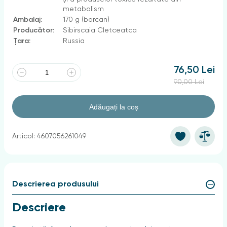
metabolism
Ambalaj:
170 g (borcan)
Producător:
Sibirscaia Cletceatca
Țara:
Russia
76,50 Lei
90,00 Lei
Adăugați la coș
Articol: 4607056261049
Descrierea produsului
Descriere