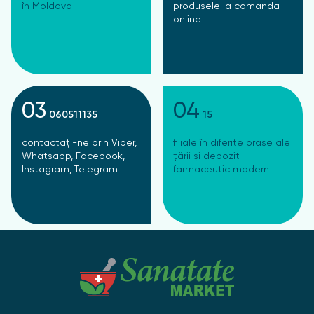
în Moldova
produsele la comanda
online
03
04
060511135
15
contactați-ne prin Viber,
filiale în diferite orașe ale
Whatsapp, Facebook,
țării și depozit
Instagram, Telegram
farmaceutic modern