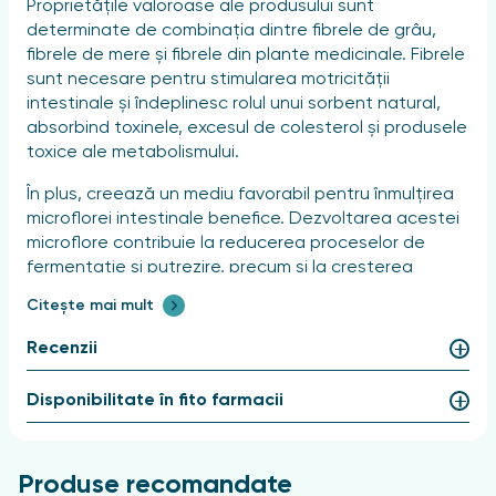
Proprietățile valoroase ale produsului sunt
determinate de combinația dintre fibrele de grâu,
fibrele de mere și fibrele din plante medicinale. Fibrele
sunt necesare pentru stimularea motricității
intestinale și îndeplinesc rolul unui sorbent natural,
absorbind toxinele, excesul de colesterol și produsele
toxice ale metabolismului.
În plus, creează un mediu favorabil pentru înmulțirea
microflorei intestinale benefice. Dezvoltarea acestei
microflore contribuie la reducerea proceselor de
fermentație și putrezire, precum și la creșterea
sintezei vitaminelor din grupa B.
Citește mai mult
Datorită capacității sale de a absorbi grăsimile și
Recenzii
carbohidrații în exces din alimente,
fibrele alimentare
împiedică pătrunderea colesterolului în exces în
Disponibilitate în fito farmacii
sânge, contribuie la normalizarea nivelului de zahăr,
ajută la scăderea în greutate și îmbunătățește
calitatea bilei.
Produse recomandate