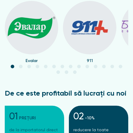
Evalar
911
De ce este profitabil să lucrați cu noi
01
02
PREȚURI
-10%
de la importatorul direct
reducere la toate