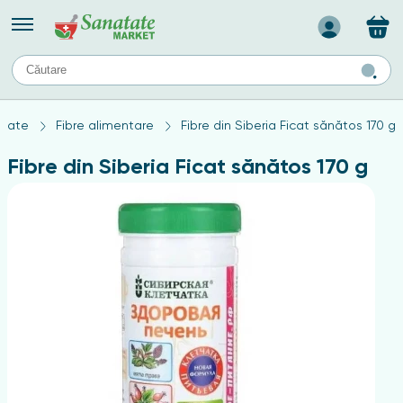
Назад
II
URI
TIPURI DE TEN
tate
Fibre alimentare
Fibre din Siberia Ficat sănătos 170 g
ului
Produse pentru ten mixt
Ten problematic
Fibre din Siberia Ficat sănătos 170 g
a
ă
rticulațiilor
Produse pentru ten gras
Produse pentru ten sensibil
elor
chin
e
elor